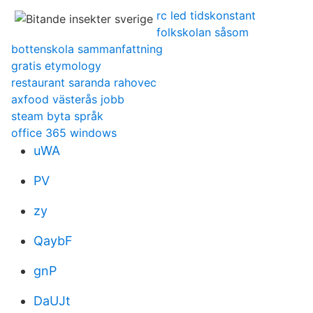
rc led tidskonstant
folkskolan såsom
bottenskola sammanfattning
gratis etymology
restaurant saranda rahovec
axfood västerås jobb
steam byta språk
office 365 windows
uWA
PV
zy
QaybF
gnP
DaUJt