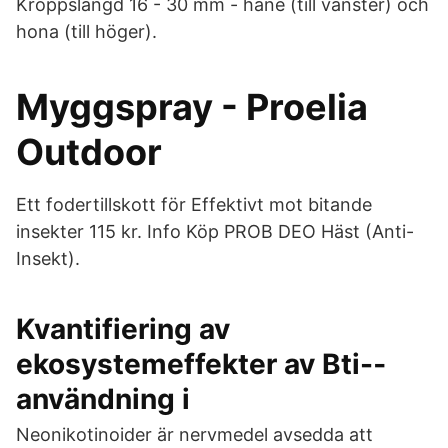
Kroppslängd 16 - 30 mm - hane (till vänster) och
hona (till höger).
Myggspray - Proelia
Outdoor
Ett fodertillskott för Effektivt mot bitande
insekter 115 kr. Info Köp PROB DEO Häst (Anti-
Insekt).
Kvantifiering av
ekosystemeffekter av Bti-‐
användning i
Neonikotinoider är nervmedel avsedda att