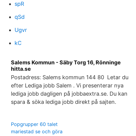
spR
qSd
Ugvr
kC
Salems Kommun - Säby Torg 16, Rönninge
hitta.se
Postadress: Salems kommun 144 80 Letar du
efter Lediga jobb Salem . Vi presenterar nya
lediga jobb dagligen på jobbaextra.se. Du kan
spara & söka lediga jobb direkt på sajten.
Popgrupper 60 talet
mariestad se och göra